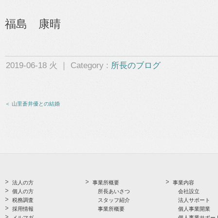
福島 康晴
2019-06-18 火 ｜ Category :
所長のブログ
＜ 山里蒼井優との結婚
法人の方
事業所概要
事業内容
個人の方
所長あいさつ
会社設立
税務調査
スタッフ紹介
法人サポート
採用情報
事業所概要
個人事業開業
メルマガ
個人事業サポー