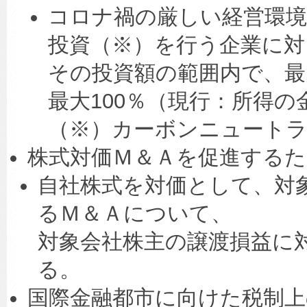
コロナ禍の厳しい経営環
投資（※）を行う企業に対
その投資額の範囲内で、最
最大100％（現行：所得の
（※）カーボンニュートラ
株式対価Ｍ＆Ａを促進するた
自社株式を対価として、対
るＭ＆Ａについて、
対象会社株主の譲渡損益に
る。
国際金融都市に向けた税制上