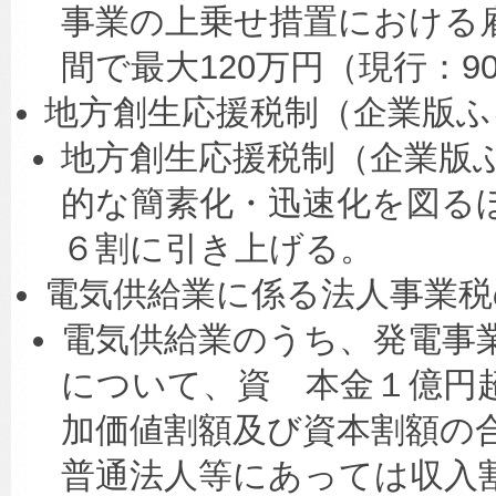
事業の上乗せ措置における
間で最大120万円（現行：
地方創生応援税制（企業版ふ
地方創生応援税制（企業版
的な簡素化・迅速化を図る
６割に引き上げる。
電気供給業に係る法人事業税
電気供給業のうち、発電事
について、資 本金１億円
加価値割額及び資本割額の
普通法人等にあっては収入