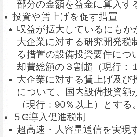
部分の金額を益金に算入す
投資や賃上げを促す措置
収益が拡大しているにもか
大企業に対する研究開発税
る措置の設備投資要件につ
却費総額の３割超（現行：
大企業に対する賃上げ及び
について、国内設備投資額
（現行：90％以上）とする
５G導入促進税制
超高速・大容量通信を実現