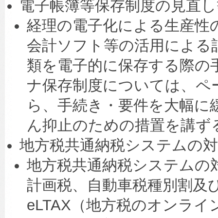
電子帳簿等保存制度の見直し
経理の電子化による生産性
会計ソフト等の活用による
類を電子的に保存する際の
ナ保存制度については、ペ
ら、手続き・要件を大幅に
ん抑止のための措置を講ず
地方税共通納税システムの対
地方税共通納税システムの
計画税、自動車税種別割及
eLTAX（地方税のオンラ