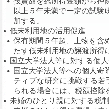
投資額を総所得金額から控
以上５年未満で一定の試験
加する。
低未利用地の活用促進
保有期間５年超、上物を含め
たす低未利用地の譲渡所得に
国立大学法人等に対する個人
国立大学法人等への個人寄
ティブな研究に挑戦する若
られる場合には、税額控除
未婚のひとり親に対する税制