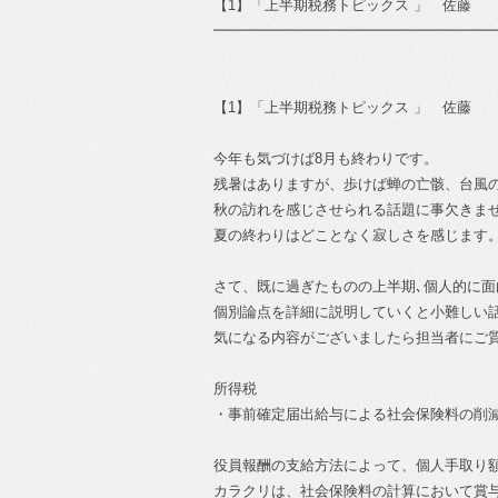
【1】「上半期税務トピックス 」 佐藤
━━━━━━━━━━━━━━━━━━━
【1】「上半期税務トピックス 」 佐藤
今年も気づけば8月も終わりです。
残暑はありますが、歩けば蝉の亡骸、台風
秋の訪れを感じさせられる話題に事欠きま
夏の終わりはどことなく寂しさを感じます
さて、既に過ぎたものの上半期､個人的に
個別論点を詳細に説明していくと小難しい
気になる内容がございましたら担当者にご
所得税
・事前確定届出給与による社会保険料の削
役員報酬の支給方法によって、個人手取り
カラクリは、社会保険料の計算において賞