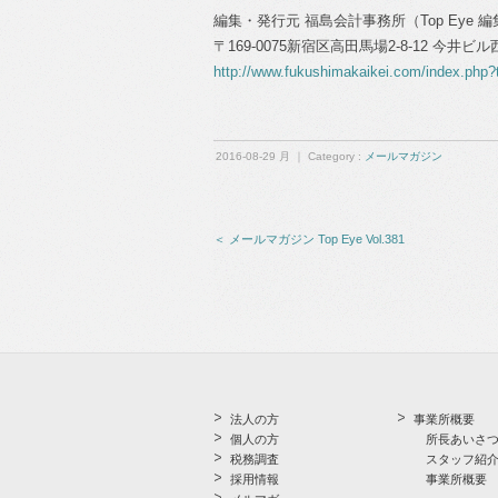
編集・発行元 福島会計事務所（Top Eye 
〒169-0075新宿区高田馬場2-8-12 今井ビ
http://www.fukushimakaikei.com/index.php?
2016-08-29 月 ｜ Category :
メールマガジン
＜ メールマガジン Top Eye Vol.381
法人の方
事業所概要
個人の方
所長あいさ
税務調査
スタッフ紹
採用情報
事業所概要