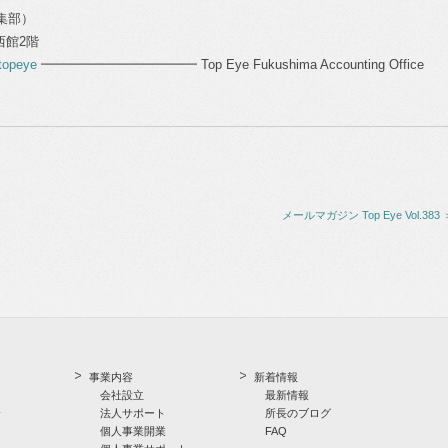
編集部）
ル西館2階
topeye
━━━━━━━━━━━━ Top Eye Fukushima Accounting Office
メールマガジン Top Eye Vol.383 
事業内容
新着情報
つ
会社設立
最新情報
介
法人サポート
所長のブログ
個人事業開業
FAQ