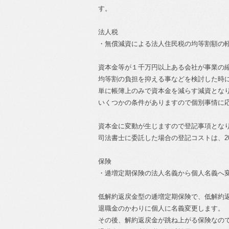
す。
法人税
・無償減資による法人住民税の均等割額の
資本金等が１千万円以上ある会社が事業の
均等割の負担を抑える事などを検討した時
単に帳簿上のみで資本金を減らす減資とな
いくつかの条件がありますので個別事情に
資本金に変動が生じますので登記事項とな
司法書士に委託した場合の登記コストは、2
保険
・逓増定期保険の法人名義から個人名義へ
低解約返戻金型の逓増定期保険で、低解約
退職金のかわりに個人に名義変更します。
その後、解約返戻金が跳ね上がる保険なの