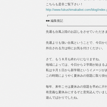
こちらも是非ご覧下さい！
http://www.fukushimakaikei.com/blog/index
┏━━━━━━━━━━━━━━━━━━
■■ 編集後記
┗━━━━━━━━━━━━━━━━━━
先週も台風上陸のお話しをさせていただき
先週よりも強い台風ということで、今日か
外出される方は特にお気を付けください。
さて、もう８月も終わりになりますね。
地域によっては、今日から２学期が始まる
私は９月１日から新学期というイメージが
この時期にようやく夏休みの宿題に取り掛
毎年、来年こそは夏休みの宿題を早めに片
有意義な夏休みにするぞと意気込んでいま
遊んでばかりでしたね。