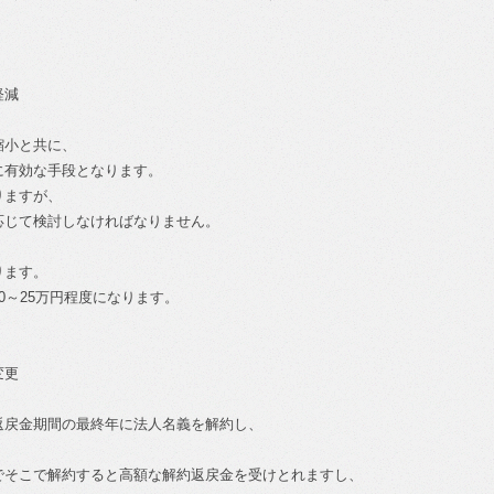
軽減
縮小と共に、
に有効な手段となります。
りますが、
応じて検討しなければなりません。
ります。
0～25万円程度になります。
変更
返戻金期間の最終年に法人名義を解約し、
でそこで解約すると高額な解約返戻金を受けとれますし、