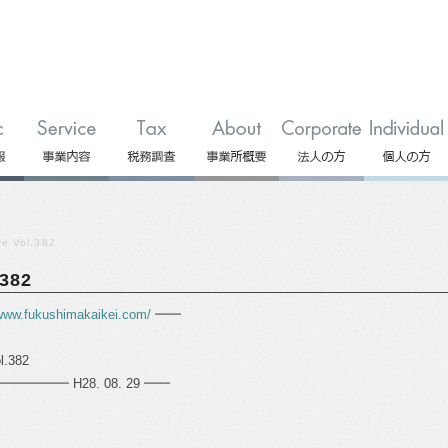
 Vol.382
382
/www.fukushimakaikei.com/
━━
.382
━ H28. 08. 29 ━━