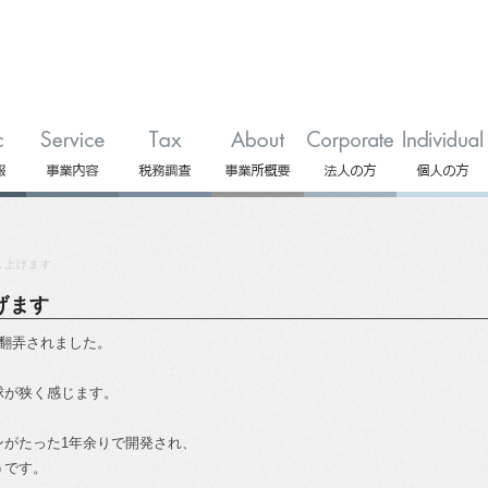
し上げます
げます
翻弄されました。
球が狭く感じます。
ンがたった1年余りで開発され、
うです。