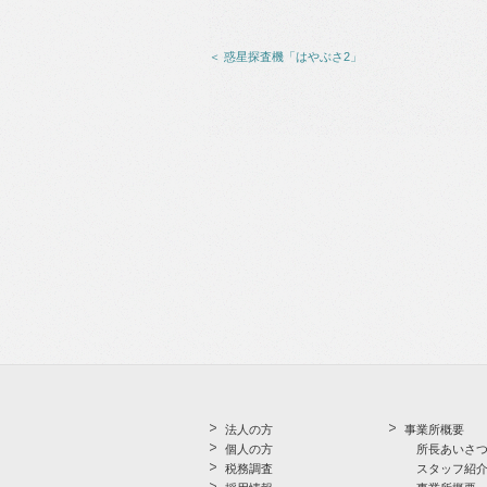
＜ 惑星探査機「はやぶさ2」
法人の方
事業所概要
個人の方
所長あいさ
税務調査
スタッフ紹