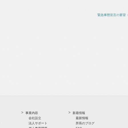
緊急事態宣言の要望 
事業内容
新着情報
つ
会社設立
最新情報
介
法人サポート
所長のブログ