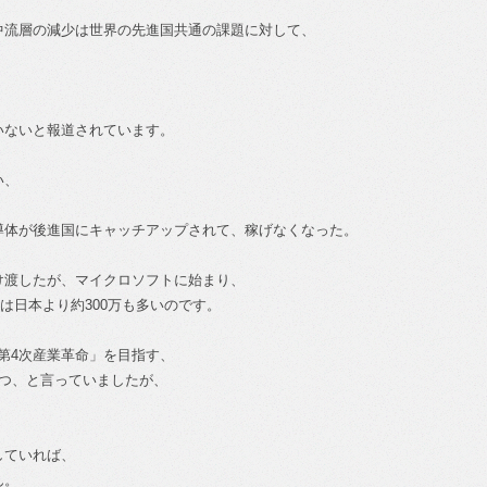
中流層の減少は世界の先進国共通の課題に対して、
いないと報道されています。
い、
導体が後進国にキャッチアップされて、稼げなくなった。
け渡したが、マイクロソフトに始まり、
は日本より約300万も多いのです。
「第4次産業革命」を目指す、
勝つ、と言っていましたが、
。
していれば、
ん。