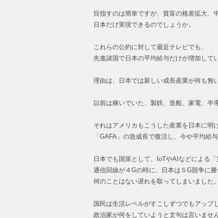
目指すのは簡単ですが、貧富の格差拡大、
日本だけ実現できるのでしょうか。
これらの公約に対して最近テレビでも、
先進諸国で日本の平均給与だけが増加して
理由は、日本では新しい成長産業が何も無
以前は稼いでいた、製鉄、造船、家電、半
それはアメリカもこうした産業を日本に明
「GAFA」の急成長で復活し、今や平均給与
日本でも国策として、IoTやAIなどによる
通信回線が４Gの時に、日本は５G競争に
何のことはない遅れを取ってしまいました
国民は生活レベルがすこしずつでもアップ
政治家が何をしていようと文句は言いませ