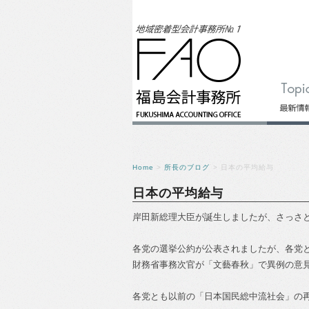
Home
>
所長のブログ
> 日本の平均給与
日本の平均給与
岸田新総理大臣が誕生しましたが、さっさ
各党の選挙公約が公表されましたが、各党
財務省事務次官が「文藝春秋」で異例の意
各党とも以前の「日本国民総中流社会」の