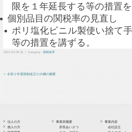
限を１年延長する等の措置
個別品目の関税率の見直し
ポリ塩化ビニル製使い捨て
等の措置を講ずる。
2021-04-09 金 ｜ Category :
税制改革
＜ 令和２年度税制改正の大綱の概要
法人の方
事業所概要
事業内容
個人の方
所長あいさつ
会社設立