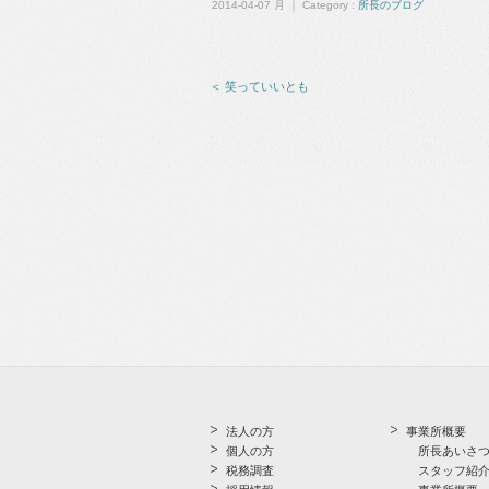
2014-04-07 月 ｜ Category :
所長のブログ
＜ 笑っていいとも
法人の方
事業所概要
個人の方
所長あいさ
税務調査
スタッフ紹