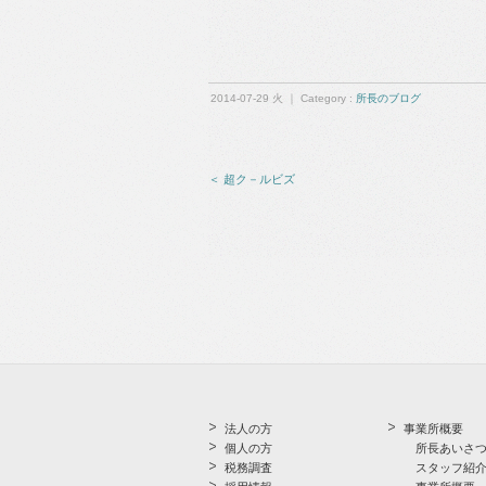
2014-07-29 火 ｜ Category :
所長のブログ
＜ 超ク－ルビズ
法人の方
事業所概要
個人の方
所長あいさ
税務調査
スタッフ紹