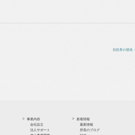
別世界の環境 
事業内容
新着情報
つ
会社設立
最新情報
介
法人サポート
所長のブログ