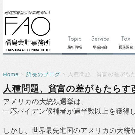
Home
>
所長のブログ
> 人種問題、貧富の差がも
人種問題、貧富の差がもたらす
アメリカの大統領選挙は、
一応バイデン候補者が過半数以上を獲得
しかし、世界最先進国のアメリカの大統