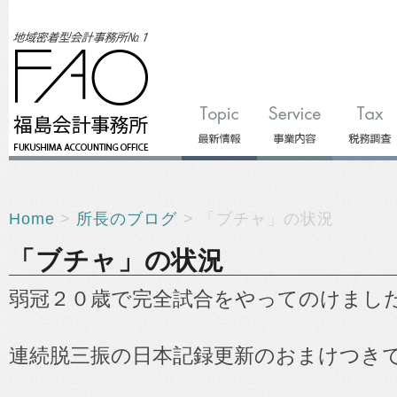
Home
>
所長のブログ
> 「ブチャ」の状況
「ブチャ」の状況
弱冠２０歳で完全試合をやってのけまし
連続脱三振の日本記録更新のおまけつき