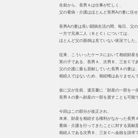
生前から、長男Ａは仕事が忙しく、
父の看病・介護はほとんど長男Aの妻に任
長男Aの妻は長い闘病生活の間、毎日、父
一方で兄弟二人（ＢとＣ）については、
ほとんど父の面倒は見ていない状況でした
従来、こういったケースにおいて相続財産
実の子である、長男Ａ、次男Ｂ、三女Ｃで
父の介護に最も貢献していた長男Ａの妻は
相続人ではないため、相続権はありません
仮に父が生前、遺言書に「財産の一部を一
長男Ａの妻へ財産の一部を渡すことも可能
今回はこの部分が改正され、
本来、財産を相続する権利がなかった長男
看病・介護を行ってきたことに対する貢献
相続人である次男Ｂ、三女Ｃへ金銭を請求