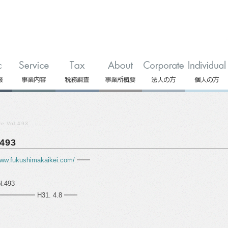
 Vol.493
493
www.fukushimakaikei.com/
━━
.493
━━ H31. 4.8 ━━