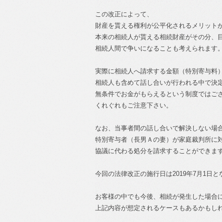
この改正によって、
財産を貰える権利が公平化されるメリット
本来の相続人が貰える相続財産がその分、
相続人間で争いになることも考えられます
実際に相続人へ請求する金額（特別寄与料
相続人も含めて話し合いが行われる中で決
無条件でお金がもらえるという制度ではご
くれぐれもご注意下さい。
なお、当事者間の話し合いで解決しない場
特別寄与者（長男Ａの妻）が家庭裁判所に
協議に代わる処分を請求することができま
今回の法律改正の施行日は2019年7月1日
お客様の中でも今後、相続が発生した場合
上記内容が想定されるケースもあるかもし