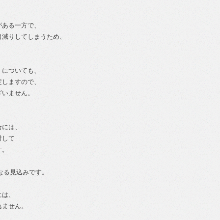
がある一方で、
目減りしてしまうため、
。
）についても、
定しますので、
ざいません。
合には、
対して
す。
となる見込みです。
には、
れません。