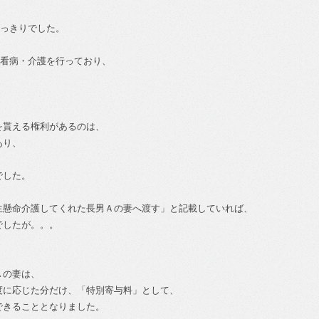
せっきりでした。
の看病・介護を行っており、
。
を貰える権利があるのは、
あり、
、
でした。
生懸命介護してくれた長男Ａの妻へ渡す」と記載していれば、
でしたが。。。
Ａの妻は、
度に応じた分だけ、「特別寄与料」として、
できることとなりました。