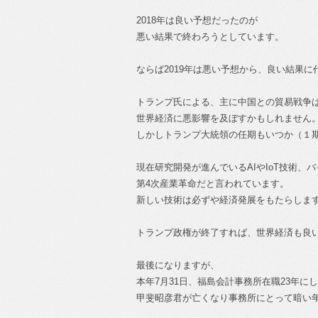
2018年は良い予想だったのが
悪い結果で終わろうとしています。
ならば2019年は悪い予想から、良い結果
トランプ氏による、主に中国との貿易戦争
世界経済に悪影響を及ぼすかもしれません
しかしトランプ大統領の任期もいつか（１
現在研究開発が進んでいるAIやIoT技術、
第4次産業革命だと言われています。
新しい技術は必ずや経済発展をもたらしま
トランプ政権が終了すれば、世界経済も良
最後になりますが、
本年7月31日、福島会計事務所在職23年に
甲斐昭彦君が亡くなり事務所にとって暗い