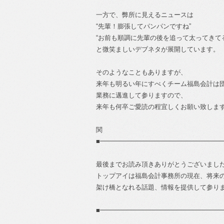
一方で、弊所に見えるニュースは
“先輩！膨張してパンパンですね”
“お前も順調に先輩の後を追って太ってきて
と微笑ましいデブネタが展開しています。
そのようなこともありますが、
来年も明るい年にすべくチーム福島会計は
業務に邁進して参りますので、
来年も何卒ご愛読の程宜しくお願い致しま
関
■━━━━━━━━━━━━━━━━━━━
最後までお読み頂きありがとうございまし
トップアイは福島会計事務所の現在、将来
架け橋となれる話題、情報を提供して参り
■━━━━━━━━━━━━━━━━━━━