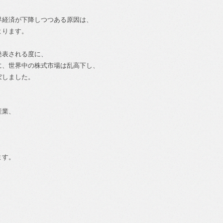
界経済が下降しつつある原因は、
よります。
発表される度に、
に、世界中の株式市場は乱高下し、
ぼしました。
産業、
ます。