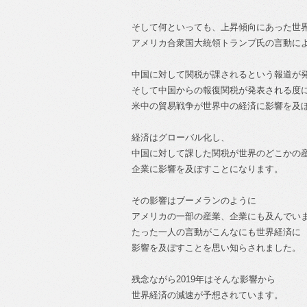
そして何といっても、上昇傾向にあった世
アメリカ合衆国大統領トランプ氏の言動に
中国に対して関税が課されるという報道が
そして中国からの報復関税が発表される度
米中の貿易戦争が世界中の経済に影響を及
経済はグローバル化し、
中国に対して課した関税が世界のどこかの
企業に影響を及ぼすことになります。
その影響はブーメランのように
アメリカの一部の産業、企業にも及んでい
たった一人の言動がこんなにも世界経済に
影響を及ぼすことを思い知らされました。
残念ながら2019年はそんな影響から
世界経済の減速が予想されています。