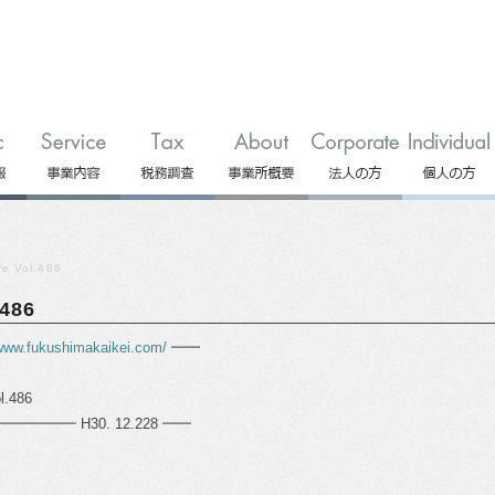
 Vol.486
486
/www.fukushimakaikei.com/
━━
.486
━━ H30. 12.228 ━━