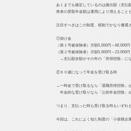
あくまでも確定しているのは拠出額（支払
将来の受取年金額は運用により増えること
注目すべきはこの制度、税制でかなり優遇
①掛け金
（第１号被保険者）月額5,000円～68,000円
（第２号被保険者）月額5,000円～23,000円
→支払額全額がその年の「所得控除」に
②６０歳になって年金を受け取る時
→一時金で受け取るなら「退職所得控除」
年金的な受け取りなら「公的年金控除」
つまり、支払った時も受け取る時もいずれ
今回は、これによく似た制度の「小規模企