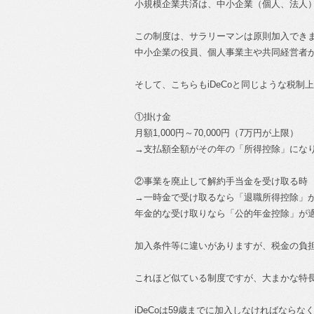
小規模企業共済は、中小企業（個人、法人）
この制度は、サラリーマンは原則加入でき
中小企業の役員、個人事業主や共同経営者
そして、こちらもiDeCoと同じような税制
①掛け金
月額1,000円～70,000円（7万円が上限）
→支払額全額がその年の「所得控除」にな
②事業を廃止して解約手当金を受け取る
→一時金で受け取るなら「退職所得控除」
年金的な受け取りなら「公的年金控除」が
加入条件等に違いがありますが、税金の負
これほど似ている制度ですが、大まかな特
iDeCoは59歳までに加入しなければなら