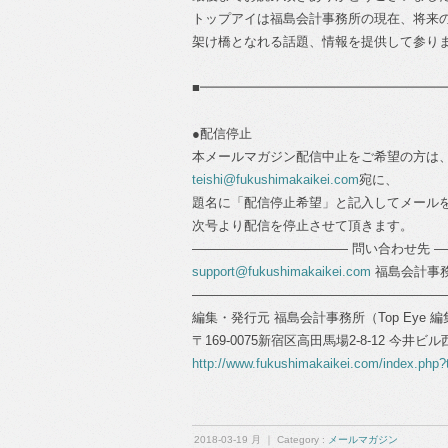
トップアイは福島会計事務所の現在、将来
架け橋となれる話題、情報を提供して参り
■━━━━━━━━━━━━━━━━━━━
●配信停止
本メールマガジン配信中止をご希望の方は
teishi@fukushimakaikei.com
宛に、
題名に「配信停止希望」と記入してメール
次号より配信を停止させて頂きます。
―――――――――――― 問い合わせ先 
support@fukushimakaikei.com
福島会計事務所 代
―――――――――――――――――――
編集・発行元 福島会計事務所（Top Eye 
〒169-0075新宿区高田馬場2-8-12 今井ビ
http://www.fukushimakaikei.com/index.php?
2018-03-19 月 ｜ Category :
メールマガジン