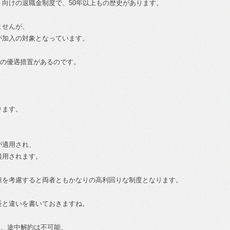
向けの退職金制度で、50年以上もの歴史があります。
ませんが、
が加入の対象となっています。
上の優遇措置があるのです。
ります。
時
が適用され、
適用されます。
担を考慮すると両者ともかなりの高利回りな制度となります。
長と違いを書いておきますね。
なく、途中解約は不可能、