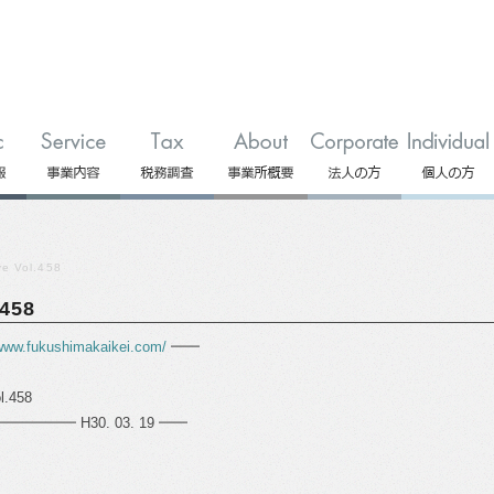
 Vol.458
458
/www.fukushimakaikei.com/
━━
.458
━ H30. 03. 19 ━━