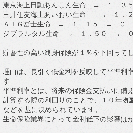
東京海上日動あんしん生命 → １．３
三井住友海上あいおい生命 → １．２
ＡＩＧ冨士生命 → １．１５ → ０．
ジブラルタル生命 → １．５０ → 
貯蓄性の高い終身保険が１％を下回って
理由は、長引く低金利を反映して平準利
す。
平準利率とは、将来の保険金支払いに備
計算する際の利回りのことで、１０年物
などを基に決められています。
生命保険業界にとって金利低下の影響は