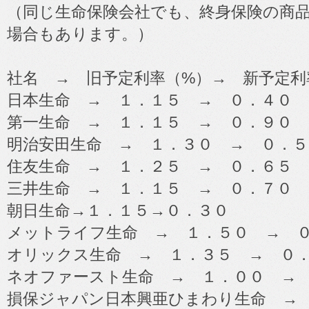
（同じ生命保険会社でも、終身保険の商
場合もあります。）
社名 → 旧予定利率（%）→ 新予定利
日本生命 → １．１５ → ０．４０
第一生命 → １．１５ → ０．９０
明治安田生命 → １．３０ → ０．５
住友生命 → １．２５ → ０．６５
三井生命 → １．１５ → ０．７０
朝日生命→１．１５→０．３０
メットライフ生命 → １．５０ → 
オリックス生命 → １．３５ → ０
ネオファースト生命 → １．００ →
損保ジャパン日本興亜ひまわり生命 →