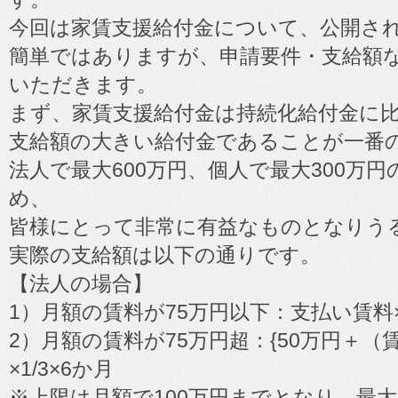
今回は家賃支援給付金について、公開さ
簡単ではありますが、申請要件・支給額
いただきます。
まず、家賃支援給付金は持続化給付金に
支給額の大きい給付金であることが一番
法人で最大600万円、個人で最大300万
め、
皆様にとって非常に有益なものとなりう
実際の支給額は以下の通りです。
【法人の場合】
1）月額の賃料が75万円以下：支払い賃料×2
2）月額の賃料が75万円超：{50万円＋（
×1/3×6か月
※上限は月額で100万円までとなり、最大