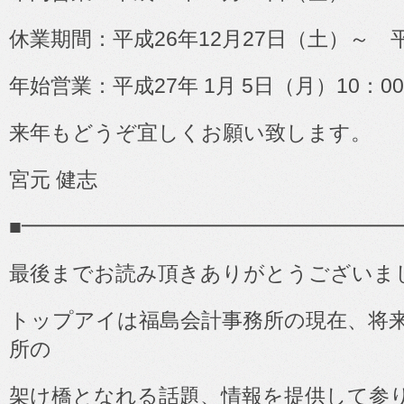
休業期間：平成
26
年
12
月
27
日（土）～ 
年始営業：平成
27
年
1
月
5
日（月）
10
：
00
来年もどうぞ宜しくお願い致します。
宮元 健志
■
━━━━━━━━━━━━━━━━━━
最後までお読み頂きありがとうございま
トップアイは福島会計事務所の現在、将
所の
架け橋となれる話題、情報を提供して参