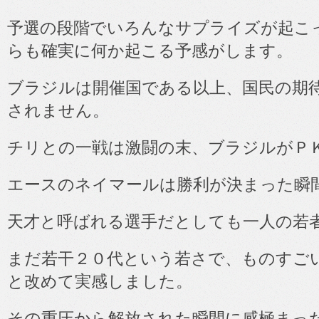
予選の段階でいろんなサプライズが起こ
らも確実に何か起こる予感がします。
ブラジルは開催国である以上、国民の期
されません。
チリとの一戦は激闘の末、ブラジルがＰ
エースのネイマールは勝利が決まった瞬
天才と呼ばれる選手だとしても一人の若
まだ若干２０代という若さで、ものすご
と改めて実感しました。
その重圧から解放された瞬間に感極まっ