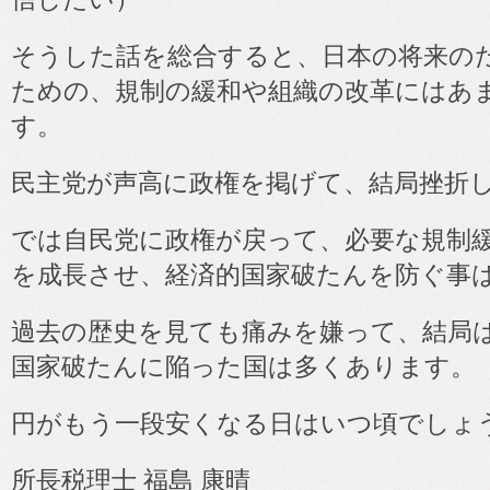
そうした話を総合すると、日本の将来の
ための、規制の緩和や組織の改革にはあ
す。
民主党が声高に政権を掲げて、結局挫折
では自民党に政権が戻って、必要な規制
を成長させ、経済的国家破たんを防ぐ事
過去の歴史を見ても痛みを嫌って、結局
国家破たんに陥った国は多くあります。
円がもう一段安くなる日はいつ頃でしょ
所長税理士 福島 康晴