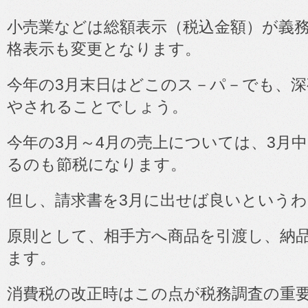
小売業などは総額表示（税込金額）が義
格表示も変更となります。
今年の
3
月末日はどこのス－パ－でも、深
やされることでしょう。
今年の
3
月～
4
月の売上については、
3
月中
るのも節税になります。
但し、請求書を
3
月に出せば良いというわ
原則として、相手方へ商品を引渡し、納
ます。
消費税の改正時はこの点が税務調査の重