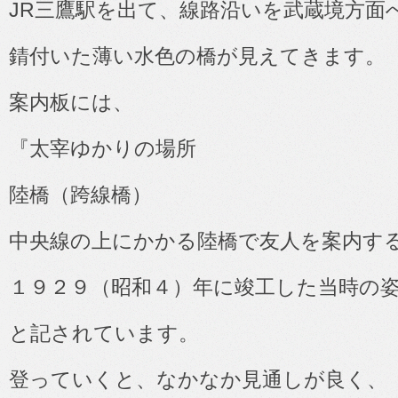
JR
三鷹駅を出て、線路沿いを武蔵境方面
錆付いた薄い水色の橋が見えてきます。
案内板には、
『太宰ゆかりの場所
陸橋（跨線橋）
中央線の上にかかる陸橋で友人を案内す
１９２９（昭和４）年に竣工した当時の
と記されています。
登っていくと、なかなか見通しが良く、