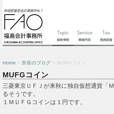
Home
>
所長のブログ
> MUFGコイン
MUFGコイン
三菱東京ＵＦＪが来秋に独自仮想通貨「
るそうです。
１ＭＵＦＧコインは１円です。