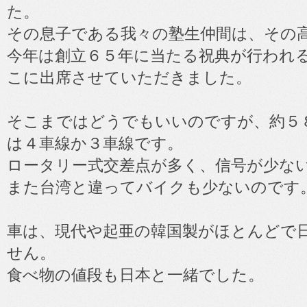
た。
その息子である我々の塾生仲間は、その
今年は創立６５年に当たる祝典が行われ
こに出席させていただきました。
そこまではどうでもいいのですが、約５
は４車線か３車線です。
ロータリー式交差点が多く、信号が少な
また台湾と違ってバイクも少ないのです
車は、現代や起亜の韓国製がほとんどで
せん。
食べ物の値段も日本と一緒でした。