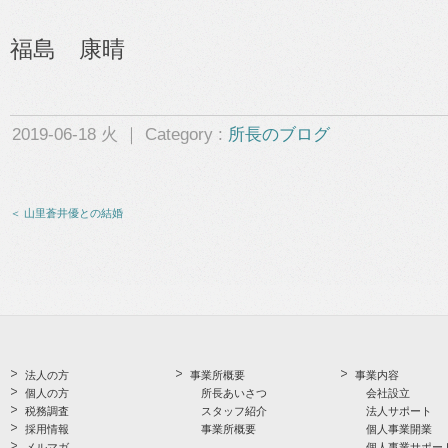
福島 康晴
2019-06-18 火 ｜ Category :
所長のブログ
＜ 山里蒼井優との結婚
法人の方
事業所概要
事業内容
個人の方
所長あいさつ
会社設立
税務調査
スタッフ紹介
法人サポート
採用情報
事業所概要
個人事業開業
メルマガ
個人事業サポー