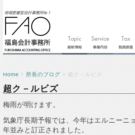
Home
>
所長のブログ
> 超ク－ルビズ
超ク－ルビズ
梅雨が明けます。
気象庁長期予報では、今年はエルニーニ
年並みと訂正されました。