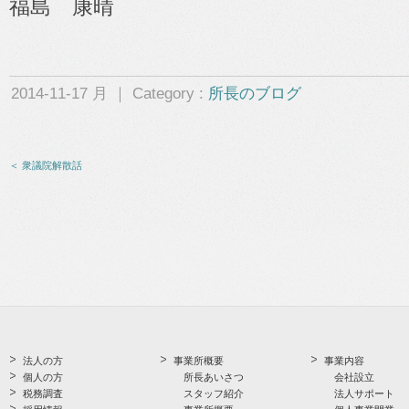
福島 康晴
2014-11-17 月 ｜ Category :
所長のブログ
＜ 衆議院解散話
法人の方
事業所概要
事業内容
個人の方
所長あいさつ
会社設立
税務調査
スタッフ紹介
法人サポート