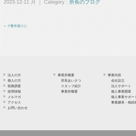
2023-12-11 月 ｜ Category :
所長のブログ
＜ 十数年振りに
法人の方
事業所概要
事業内容
個人の方
所長あいさつ
会社設立
税務調査
スタッフ紹介
法人サポート
採用情報
事業所概要
個人事業開業
メルマガ
個人事業サポー
アクセス
事業継承・相続
お問い合わせ