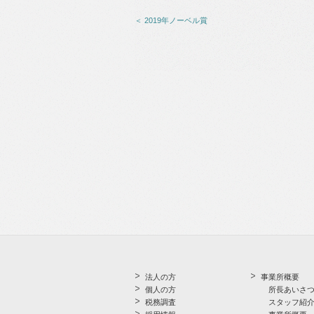
＜ 2019年ノーベル賞
法人の方
事業所概要
個人の方
所長あいさ
税務調査
スタッフ紹