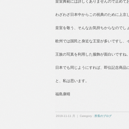
皇室典範には詳しくありませんので止めて
わざわざ日本中からこの祝典のために上京
皇室を敬う、そんなお気持ちからなのでし
欧州では国民と身近な王室が多いですし、
王族の写真を利用した服飾が面白いですね
日本でも同じようにすれば、即位記念商品
と、私は思います。
福島康晴
2019-11-11 月 ｜ Category :
所長のブログ