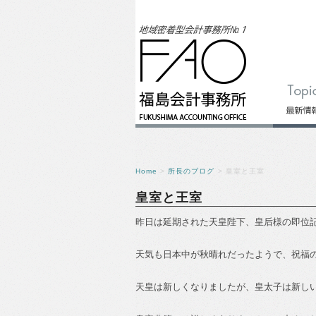
Home
>
所長のブログ
> 皇室と王室
皇室と王室
昨日は延期された天皇陛下、皇后様の即位
天気も日本中が秋晴れだったようで、祝福
天皇は新しくなりましたが、皇太子は新し