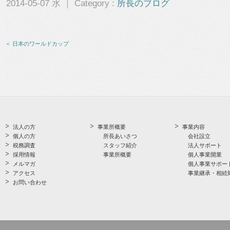
2014-05-07 水 ｜ Category :
所長のブログ
＜ 日本のワールドカップ
法人の方
事業所概要
事業内容
個人の方
所長あいさつ
会社設立
税務調査
スタッフ紹介
法人サポート
採用情報
事業所概要
個人事業開業
メルマガ
個人事業サポー
アクセス
事業継承・相続
お問い合わせ