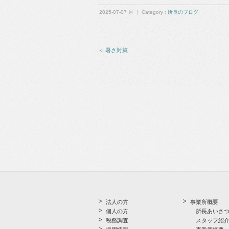
2025-07-07 月 ｜ Category :
所長のブログ
＜ 暑さ対策
法人の方
事業所概要
個人の方
所長あいさ
税務調査
スタッフ紹