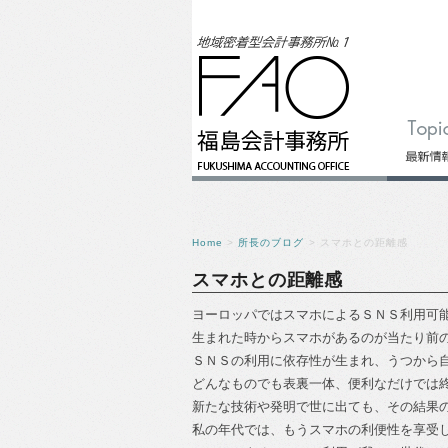
Home
>
所長のブログ
> スマホとの距離感
スマホとの距離感
ヨーロッパではスマホによるＳＮＳ利用可
生まれた時からスマホがあるのが当たり前
ＳＮＳの利用に依存性が生まれ、うつから
どんなものでも表裏一体、便利なだけでは
新たな技術や発明で世に出ても、その結果
私の年代では、もうスマホの利便性を享受