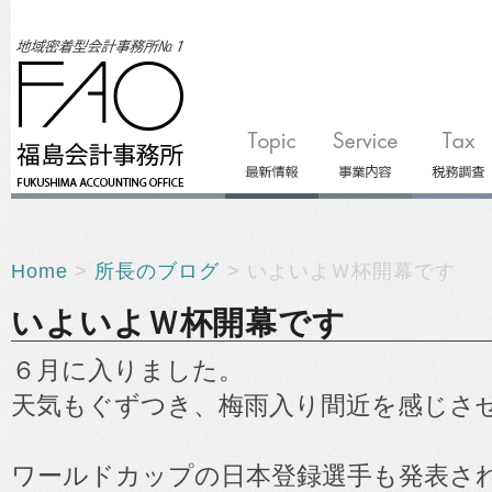
Home
>
所長のブログ
> いよいよＷ杯開幕です
いよいよＷ杯開幕です
６月に入りました。
天気もぐずつき、梅雨入り間近を感じさ
ワールドカップの日本登録選手も発表さ