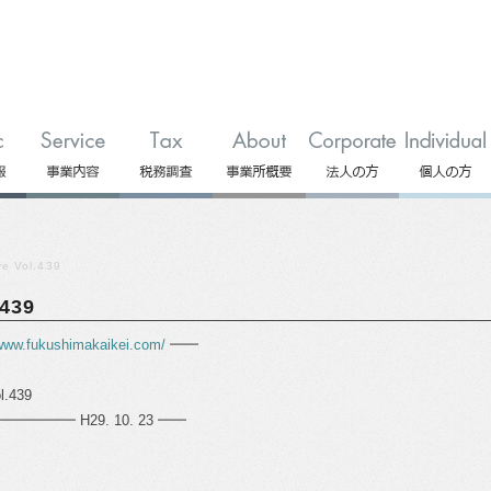
 Vol.439
439
/www.fukushimakaikei.com/
━━
.439
━ H29. 10. 23 ━━