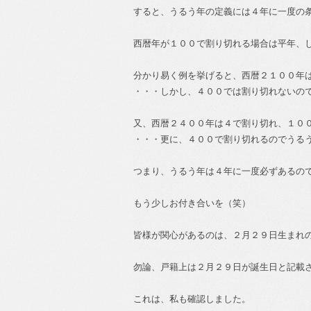
すると、うるう年の定義には４年に一度の
西暦年が１００で割り切れる場合は平年、
分かり易く例を挙げると、西暦２１００年
・・・しかし、４００では割り切れないの
又、西暦２４００年は４で割り切れ、１０
・・・更に、４００で割り切れるのでうる
つまり、うるう年は４年に一度必ずあるの
もう少しお付き合いを（笑）
皆様が関心があるのは、２月２９日生まれ
勿論、戸籍上は２月２９日が誕生日と記載
これは、私も確認しました。