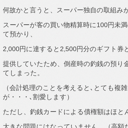
何故かと言うと、スーパー独自の取組み
スーパーが客の買い物精算時に
100
円未満
て預かり、
2,000
円に達すると
2,500
円分のギフト券
提供していたため、倒産時の釣銭の預り
てしまった。
（会計処理のことを考えると､とても複
が・・・､割愛します）
ただし、釣銭カードによる債権額はほと
大きな問題にはなっていません。（高額