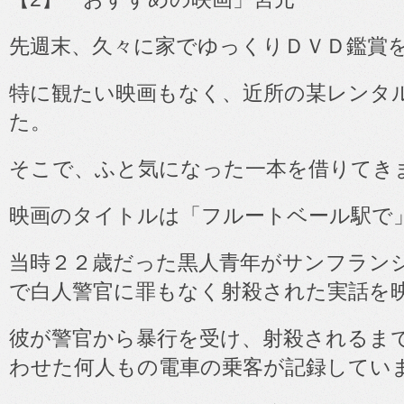
先週末、久々に家でゆっくりＤＶＤ鑑賞
特に観たい映画もなく、近所の某レンタ
た。
そこで、ふと気になった一本を借りてき
映画のタイトルは「フルートベール駅で
当時２２歳だった黒人青年がサンフラン
で白人警官に罪もなく射殺された実話を
彼が警官から暴行を受け、射殺されるま
わせた何人もの電車の乗客が記録してい