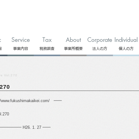
 Vol.270
270
//www.fukushimakaikei.com/
━━
l.270
━━ H26. 1. 27 ━━