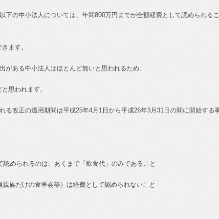
以下の中小法人については、年間
800
万円までが全額経費として認められる
できます。
出がある中小法人はほとんど無いと思われるため、
だと思われます。
れる改正の適用期間は平成
25
年
4
月
1
日から平成
26
年
3
月
31
日の間に開始する
て認められるのは、あくまで「飲食代」のみであること
員親族だけの食事会等）は経費として認められないこと