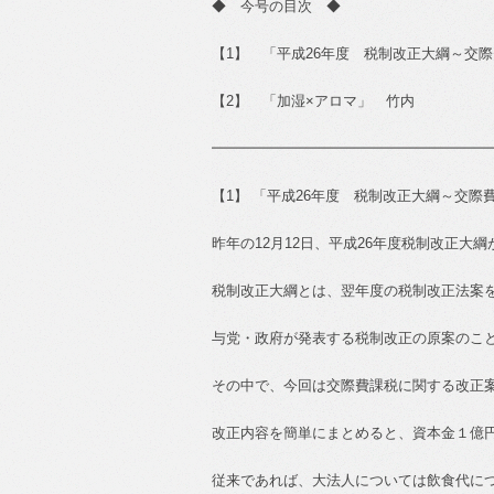
◆
今号の目次 ◆
【
1
】 「平成
26
年度 税制改正大綱～交際
【
2
】 「加湿
×
アロマ」 竹内
━━━━━━━━━━━━━━━━━━━
【
1
】 「平成
26
年度 税制改正大綱～交際
昨年の
12
月
12
日、平成
26
年度税制改正大綱
税制改正大綱とは、翌年度の税制改正法案
与党・政府が発表する税制改正の原案のこ
その中で、今回は交際費課税に関する改正
改正内容を簡単にまとめると、資本金１億
従来であれば、大法人については飲食代に