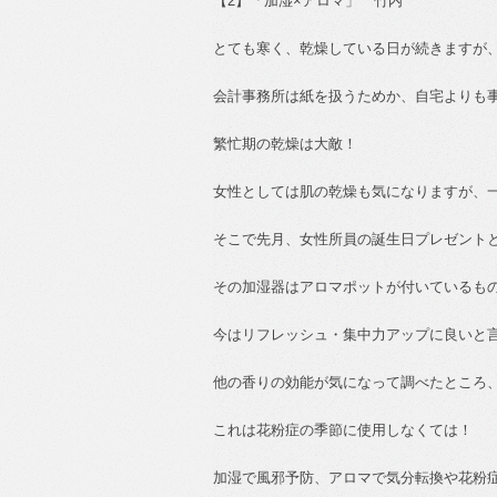
【
2
】「加湿
×
アロマ」 竹内
とても寒く、乾燥している日が続きますが
会計事務所は紙を扱うためか、自宅よりも
繁忙期の乾燥は大敵！
女性としては肌の乾燥も気になりますが、
そこで先月、女性所員の誕生日プレゼント
その加湿器はアロマポットが付いているも
今はリフレッシュ・集中力アップに良いと
他の香りの効能が気になって調べたところ
これは花粉症の季節に使用しなくては！
加湿で風邪予防、アロマで気分転換や花粉