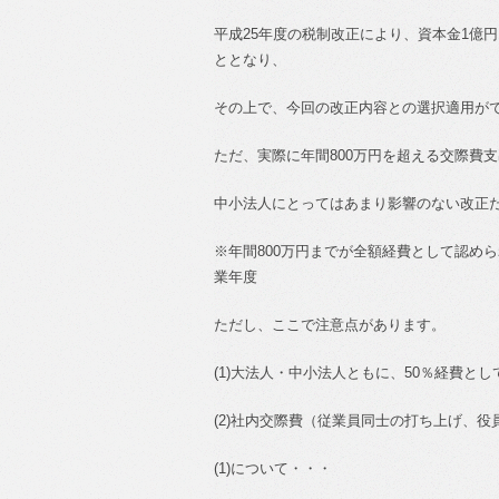
平成
25
年度の税制改正により、資本金
1
億円
ととなり、
その上で、今回の改正内容との選択適用が
ただ、実際に年間
800
万円を超える交際費支
中小法人にとってはあまり影響のない改正
※
年間
800
万円までが全額経費として認めら
業年度
ただし、ここで注意点があります。
(1)
大法人・中小法人ともに、
50
％経費とし
(2)
社内交際費（従業員同士の打ち上げ、役
(1)
について・・・