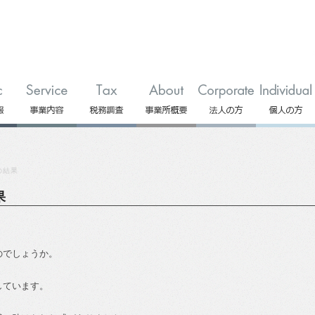
の結果
果
のでしょうか。
しています。