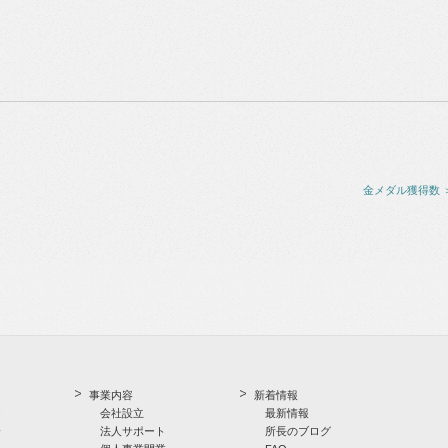
金メダル獲得数 
事業内容
新着情報
つ
会社設立
最新情報
介
法人サポート
所長のブログ