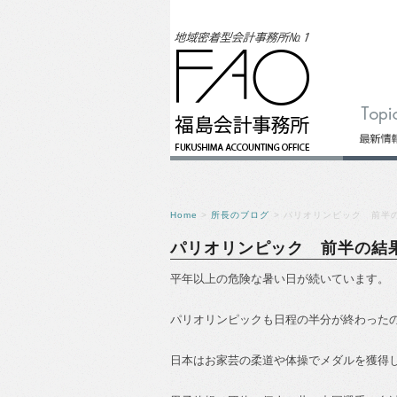
Home
>
所長のブログ
> パリオリンピック 前半
パリオリンピック 前半の結
平年以上の危険な暑い日が続いています。
パリオリンピックも日程の半分が終わった
日本はお家芸の柔道や体操でメダルを獲得